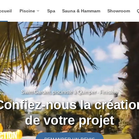
ccueil
Piscine
Spa
Sauna & Hammam
Showroom
Swim Garden, pisciniste à Quimper - Finistère
Confiez-nous la créatio
de votre projet